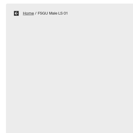
Home
/
FSGU Male LS 01