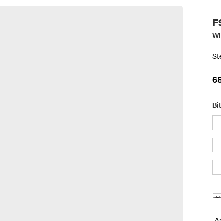
F
Wi
St
68
Bi
A