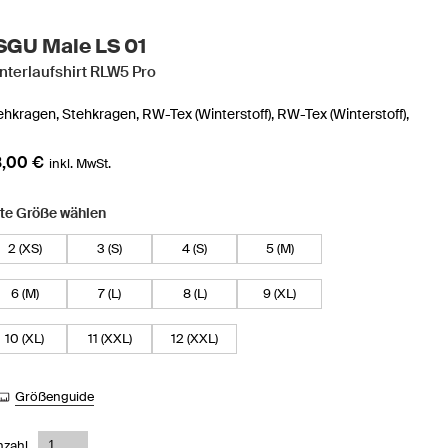
SGU Male LS 01
nterlaufshirt RLW5 Pro
ehkragen,
Stehkragen,
RW-Tex (Winterstoff),
RW-Tex (Winterstoff),
,00 €
inkl. MwSt.
tte Größe wählen
2 (XS)
3 (S)
4 (S)
5 (M)
6 (M)
7 (L)
8 (L)
9 (XL)
10 (XL)
11 (XXL)
12 (XXL)
Größenguide
nzahl