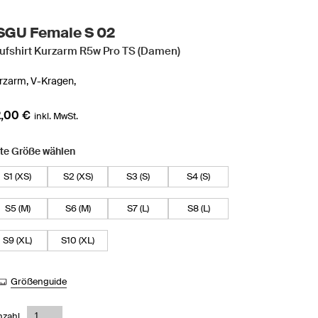
SGU Female S 02
ufshirt Kurzarm R5w Pro TS (Damen)
rzarm,
V-Kragen,
,00 €
inkl. MwSt.
tte Größe wählen
S1 (XS)
S2 (XS)
S3 (S)
S4 (S)
S5 (M)
S6 (M)
S7 (L)
S8 (L)
S9 (XL)
S10 (XL)
Größenguide
nzahl