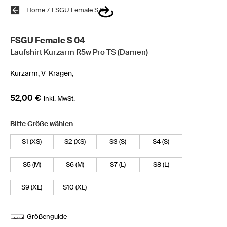
Home
/
FSGU Female S 04
FSGU Female S 04
Laufshirt Kurzarm R5w Pro TS (Damen)
Kurzarm,
V-Kragen,
52,00 €
inkl. MwSt.
Bitte Größe wählen
S1 (XS)
S2 (XS)
S3 (S)
S4 (S)
S5 (M)
S6 (M)
S7 (L)
S8 (L)
S9 (XL)
S10 (XL)
Größenguide