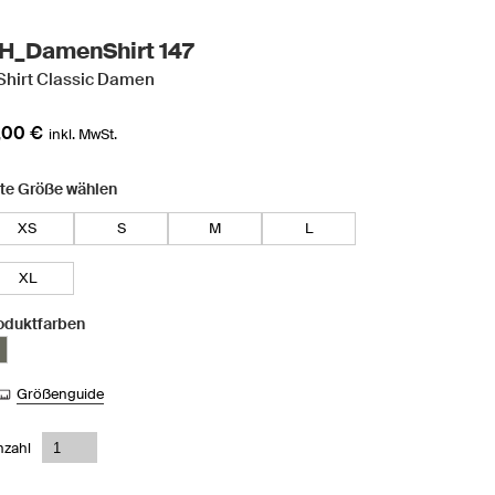
H_DamenShirt 147
Shirt Classic Damen
,00 €
inkl. MwSt.
tte Größe wählen
XS
S
M
L
XL
oduktfarben
Größenguide
nzahl