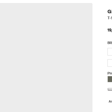
G
T-
19
Bi
Pr
A