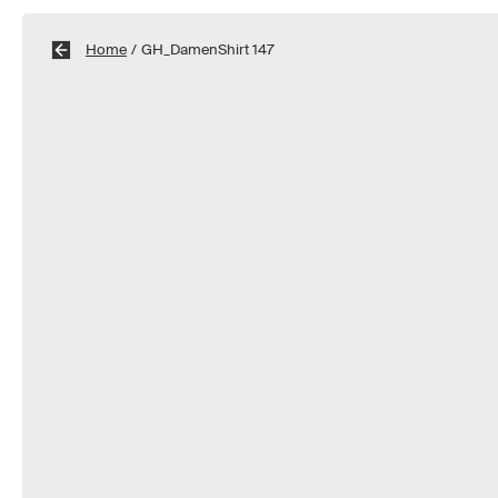
Home
/
GH_DamenShirt 147