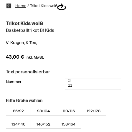
Home
/
Trikot Kids weiß
Trikot Kids weiß
Basketballtrikot B1 Kids
V-Kragen,
K-Tex,
43,00 €
inkl. MwSt.
Text personalisierbar
21
Nummer
Bitte Größe wählen
86/92
98/104
110/116
122/128
134/140
146/152
158/164