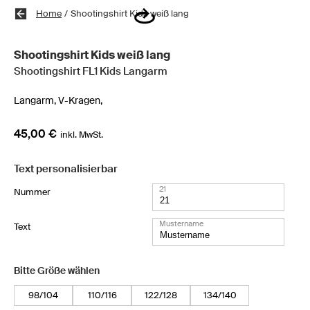
Home
/
Shootingshirt Kids weiß lang
Shootingshirt Kids weiß lang
Shootingshirt FL1 Kids Langarm
Langarm,
V-Kragen,
45,00 €
inkl. MwSt.
Text personalisierbar
21
Nummer
Mustername
Text
Bitte Größe wählen
98/104
110/116
122/128
134/140