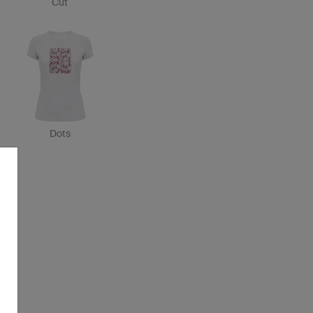
Cut
Dots