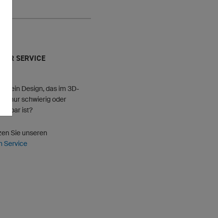
HER SERVICE
en ein Design, das im 3D-
tor nur schwierig oder
etzbar ist?
zen Sie unseren
n Service