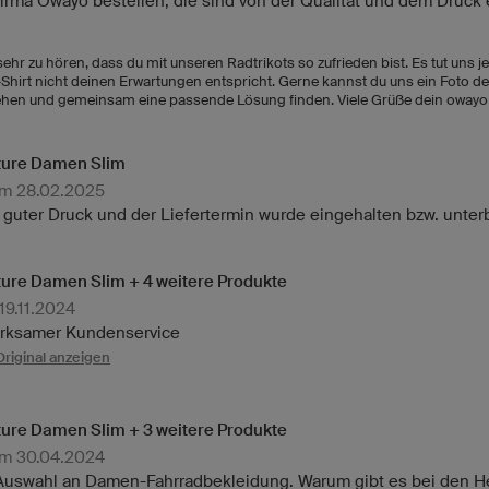
Firma Owayo bestellen, die sind von der Qualität und dem Druck 
ehr zu hören, dass du mit unseren Radtrikots so zufrieden bist. Es tut uns j
-Shirt nicht deinen Erwartungen entspricht. Gerne kannst du uns ein Foto 
ehen und gemeinsam eine passende Lösung finden. Viele Grüße dein oway
uture Damen Slim
am 28.02.2025
r guter Druck und der Liefertermin wurde eingehalten bzw. unter
ture Damen Slim + 4 weitere Produkte
19.11.2024
merksamer Kundenservice
Original anzeigen
ture Damen Slim + 3 weitere Produkte
am 30.04.2024
Auswahl an Damen-Fahrradbekleidung. Warum gibt es bei den He