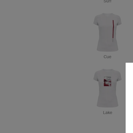
Surf
Cue
Lake