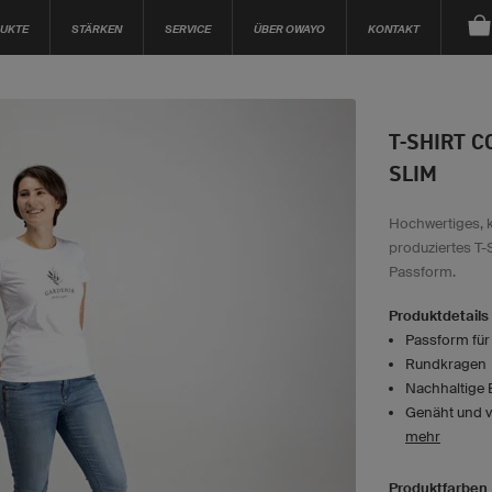
UKTE
STÄRKEN
SERVICE
ÜBER OWAYO
KONTAKT
T-SHIRT 
SLIM
Hochwertiges, 
produziertes T-
Passform.
Produktdetails
Passform fü
Rundkragen
Nachhaltige 
Genäht und v
mehr
Produktfarben