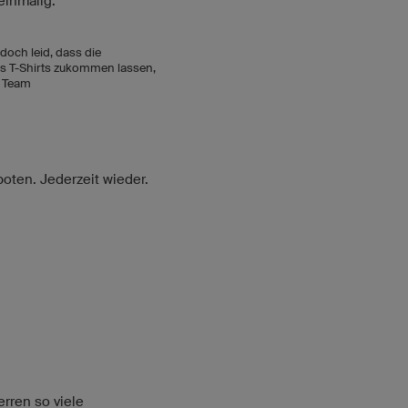
einmalig.
edoch leid, dass die
des T-Shirts zukommen lassen,
o Team
boten. Jederzeit wieder.
rren so viele