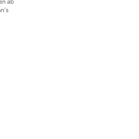
en ab
n’s