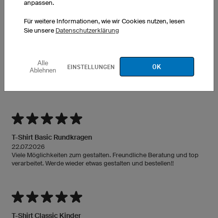
anpassen.
und weiter so 👍
Für weitere Informationen, wie wir Cookies nutzen, lesen
Sie unsere
Datenschutzerklärung
T-Shirt Basic Rundkragen
Alle
OK
EINSTELLUNGEN
24.07.2026
Ablehnen
Bei Rückfrage schnelle Antwort und schnelle Hilfe. Der Druck wurde
sehr schön umgesetzt. Einwandfrei!
T-Shirt Basic Rundkragen
22.07.2026
Viele Möglichkeiten zum gestalten. Freundliche Beratung und top
verarbeitet. Werde wieder etwas gestalten und bestellen!!
T-Shirt Classic Kinder