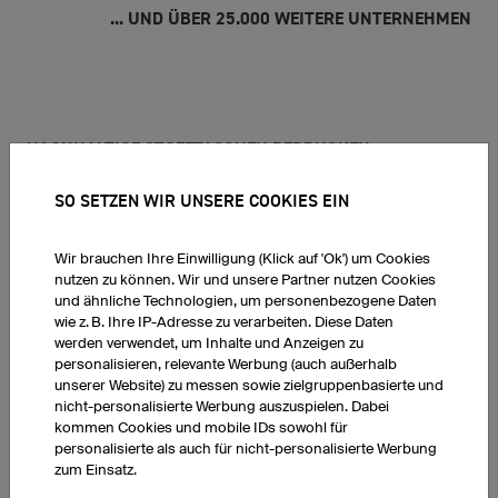
... UND ÜBER 25.000 WEITERE UNTERNEHMEN
NACHHALTIGE STOFFTASCHEN BEDRUCKEN
WELCHE ARTEN VON TASCHEN KANN ICH BEI OWAYO
SO SETZEN WIR UNSERE COOKIES EIN
BEDRUCKEN LASSEN?
Wir brauchen Ihre Einwilligung (Klick auf 'Ok') um Cookies
owayo bietet verschiedene Taschen zum Bedrucken. Allseits beliebt
nutzen zu können. Wir und unsere Partner nutzen Cookies
ist die klassische und günstige Einkaufstasche (Jutebeutel) aus
und ähnliche Technologien, um personenbezogene Daten
Fairtrade Baumwolle. Oder Sie bedrucken den
wie z. B. Ihre IP-Adresse zu verarbeiten. Diese Daten
ressourcenschonend produzierten Stoffbeutel aus recyceltem
werden verwendet, um Inhalte und Anzeigen zu
Polyester und recycelter Bio-Baumwolle. Beide Varianten gibt es in
personalisieren, relevante Werbung (auch außerhalb
verschiedenen Farben. Sie können die Vorder- und Rückseite mit
unserer Website) zu messen sowie zielgruppenbasierte und
eigenen Motiven oder Designs bedrucken lassen. Bei den
nicht-personalisierte Werbung auszuspielen. Dabei
genannten Artikeln handelt es sich um Zukaufartikel, die owayo bei
kommen Cookies und mobile IDs sowohl für
Partnern einkauft, um sie im Anschluss in Deutschland zu
bedrucken.
personalisierte als auch für nicht-personalisierte Werbung
zum Einsatz.
WIE KANN ICH MEINEN JUTEBEUTEL GESTALTEN?