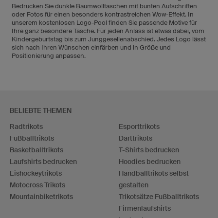
Bedrucken Sie dunkle Baumwolltaschen mit bunten Aufschriften
oder Fotos für einen besonders kontrastreichen Wow-Effekt. In
unserem kostenlosen Logo-Pool finden Sie passende Motive für
Ihre ganz besondere Tasche. Für jeden Anlass ist etwas dabei, vom
Kindergeburtstag bis zum Junggesellenabschied. Jedes Logo lässt
sich nach Ihren Wünschen einfärben und in Größe und
Positionierung anpassen.
BELIEBTE THEMEN
Radtrikots
Esporttrikots
Fußballtrikots
Darttrikots
Basketballtrikots
T-Shirts bedrucken
Laufshirts bedrucken
Hoodies bedrucken
Eishockeytrikots
Handballtrikots selbst
Motocross Trikots
gestalten
Mountainbiketrikots
Trikotsätze Fußballtrikots
Firmenlaufshirts