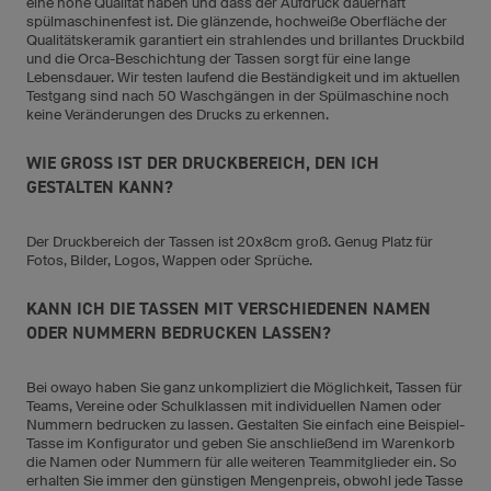
eine hohe Qualität haben und dass der Aufdruck dauerhaft
spülmaschinenfest ist. Die glänzende, hochweiße Oberfläche der
Qualitätskeramik garantiert ein strahlendes und brillantes Druckbild
und die Orca-Beschichtung der Tassen sorgt für eine lange
Lebensdauer. Wir testen laufend die Beständigkeit und im aktuellen
Testgang sind nach 50 Waschgängen in der Spülmaschine noch
keine Veränderungen des Drucks zu erkennen.
WIE GROSS IST DER DRUCKBEREICH, DEN ICH G
ESTALTEN KANN?
Der Druckbereich der Tassen ist 20x8cm groß. Genug Platz für
Fotos, Bilder, Logos, Wappen oder Sprüche.
KANN ICH DIE TASSEN MIT VERSCHIEDENEN NAMEN
ODER NUMMERN BEDRUCKEN LASSEN?
Bei owayo haben Sie ganz unkompliziert die Möglichkeit, Tassen für
Teams, Vereine oder Schulklassen mit individuellen Namen oder
Nummern bedrucken zu lassen. Gestalten Sie einfach eine Beispiel-
Tasse im Konfigurator und geben Sie anschließend im Warenkorb
die Namen oder Nummern für alle weiteren Teammitglieder ein. So
erhalten Sie immer den günstigen Mengenpreis, obwohl jede Tasse