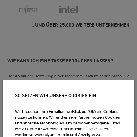
... UND ÜBER 25.000 WEITERE UNTERNEHMEN
WIE KANN ICH EINE TASSE BEDRUCKEN LASSEN?
Der Ablauf der Bestellung einer Tasse mit Druck ist sehr einfach. Sie
gestalten die Tasse in unserem online Konfigurator und legen sie
anschließend in den Warenkorb. Anschließend müssen Sie nur
noch Ihre Adresse und die Zahlungsdaten eingeben und sofort
SO SETZEN WIR UNSERE COOKIES EIN
geht es los. Sie können die Tassen mit eigenen Fotos und Bildern
oder Logos aus unserem Logopool bedrucken lassen oder ganz
unkompliziert Namen, Sprüche oder Texte einfügen.
Wir brauchen Ihre Einwilligung (Klick auf 'Ok') um Cookies
nutzen zu können. Wir und unsere Partner nutzen Cookies
WIE VIEL KOSTET EINE TASSE MIT DRUCK?
und ähnliche Technologien, um personenbezogene Daten
wie z. B. Ihre IP-Adresse zu verarbeiten. Diese Daten
werden verwendet, um Inhalte und Anzeigen zu
Der Preis ist davon abhängig, ob Sie eine oder mehrere Tassen