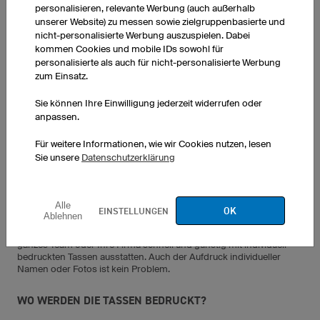
personalisieren, relevante Werbung (auch außerhalb
bedrucken lassen. Wenn Sie die Tassen im Konfigurator gestalten
unserer Website) zu messen sowie zielgruppenbasierte und
und dort die gewünschte Menge eingeben, so sehen Sie immer
sofort den Preis für Ihre Bestellung. Tassen mit Druck erhalten Sie
nicht-personalisierte Werbung auszuspielen. Dabei
bei uns ab günstigen 7 EUR.
kommen Cookies und mobile IDs sowohl für
personalisierte als auch für nicht-personalisierte Werbung
WIE SCHNELL ERHALTE ICH MEINE BEDRUCKTE TASSE?
zum Einsatz.
Sie können Ihre Einwilligung jederzeit widerrufen oder
Die Tassen werden üblicherweise innerhalb von ein bis drei
anpassen.
Werktagen bedruckt und dann sofort versendet. Die genaue
Lieferzeit für Ihre Bestellung können Sie immer im Warenkorb
Für weitere Informationen, wie wir Cookies nutzen, lesen
sehen.
Sie unsere
Datenschutzerklärung
IN WELCHEN MENGEN KANN ICH TASSEN BEDRUCKEN
LASSEN?
Alle
OK
EINSTELLUNGEN
Ablehnen
Bei owayo können Sie einzelne Tassen bestellen oder auch Ihr
ganzes Team oder Ihre Firma schnell und günstig mit individuell
bedruckten Tassen ausstatten. Auch der Aufdruck individueller
Namen oder Fotos ist kein Problem.
WO WERDEN DIE TASSEN BEDRUCKT?