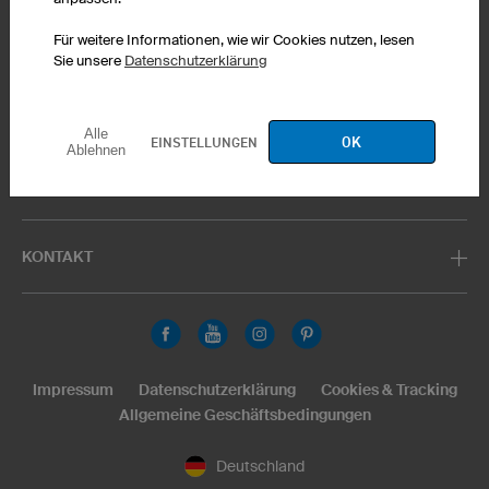
Product Service
Produkte
Haarschmuck
Für weitere Informationen, wie wir Cookies nutzen, lesen
Sie unsere
Datenschutzerklärung
PRODUCT SERVICE
Alle
OK
EINSTELLUNGEN
Ablehnen
SERVICE
KONTAKT
Impressum
Datenschutzerklärung
Cookies & Tracking
Allgemeine Geschäftsbedingungen
Deutschland