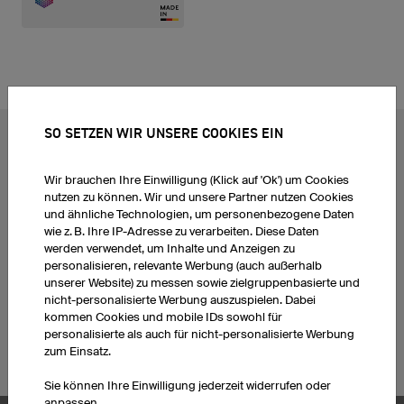
SO SETZEN WIR UNSERE COOKIES EIN
BELIEBTE THEMEN
Radtrikots
Esporttrikots
Wir brauchen Ihre Einwilligung (Klick auf 'Ok') um Cookies
Fußballtrikots
Darttrikots
nutzen zu können. Wir und unsere Partner nutzen Cookies
und ähnliche Technologien, um personenbezogene Daten
Basketballtrikots
T-Shirts bedrucken
wie z. B. Ihre IP-Adresse zu verarbeiten. Diese Daten
Laufshirts bedrucken
Hoodies bedrucken
werden verwendet, um Inhalte und Anzeigen zu
Eishockeytrikots
Handballtrikots selbst
personalisieren, relevante Werbung (auch außerhalb
unserer Website) zu messen sowie zielgruppenbasierte und
Motocross Trikots
gestalten
nicht-personalisierte Werbung auszuspielen. Dabei
Mountainbiketrikots
Trikotsätze Fußballtrikots
kommen Cookies und mobile IDs sowohl für
Firmenlaufshirts
personalisierte als auch für nicht-personalisierte Werbung
bedrucken
zum Einsatz.
Sie können Ihre Einwilligung jederzeit widerrufen oder
anpassen.