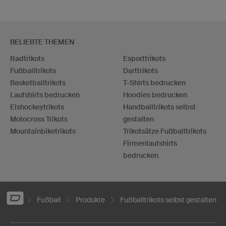
BELIEBTE THEMEN
Radtrikots
Esporttrikots
Fußballtrikots
Darttrikots
Basketballtrikots
T-Shirts bedrucken
Laufshirts bedrucken
Hoodies bedrucken
Eishockeytrikots
Handballtrikots selbst
Motocross Trikots
gestalten
Mountainbiketrikots
Trikotsätze Fußballtrikots
Firmenlaufshirts
bedrucken
Fußball
Produkte
Fußballtrikots selbst gestalten