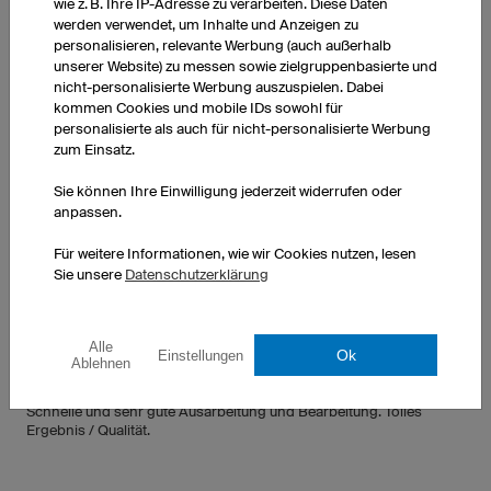
wie z. B. Ihre IP-Adresse zu verarbeiten. Diese Daten
werden verwendet, um Inhalte und Anzeigen zu
personalisieren, relevante Werbung (auch außerhalb
unserer Website) zu messen sowie zielgruppenbasierte und
nicht-personalisierte Werbung auszuspielen. Dabei
kommen Cookies und mobile IDs sowohl für
personalisierte als auch für nicht-personalisierte Werbung
zum Einsatz.
Sie können Ihre Einwilligung jederzeit widerrufen oder
anpassen.
FEEDBACK ZU FUSSBALLTRIKOTS
Für weitere Informationen, wie wir Cookies nutzen, lesen
Sie unsere
Datenschutzerklärung
Alle
Fußballtrikot F3 Basic
Ok
Einstellungen
Ablehnen
27.07.2026
Sehr gute und transparente Kommunikation und Absprache.
Schnelle und sehr gute Ausarbeitung und Bearbeitung. Tolles
Ergebnis / Qualität.