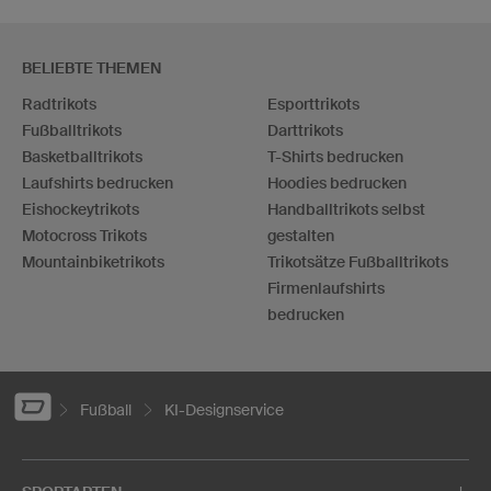
BELIEBTE THEMEN
Radtrikots
Esporttrikots
Fußballtrikots
Darttrikots
Basketballtrikots
T-Shirts bedrucken
Laufshirts bedrucken
Hoodies bedrucken
Eishockeytrikots
Handballtrikots selbst
Motocross Trikots
gestalten
Mountainbiketrikots
Trikotsätze Fußballtrikots
Firmenlaufshirts
bedrucken
Fußball
KI-Designservice