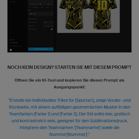
NOCH KEIN DESIGN? STARTEN SIE MIT DIESEM PROMPT
Öffnen Sie ein KI-Tool und kopieren Sie diesen Prompt als
Ausgangspunkt:
"Erstelle ein individuelles Trikot für [Sportart], zeige Vorder- und
Rückseite, mit einem auffälligen geometrischen Muster in den
Teamfarben [Farbe 1] und [Farbe 2]. Der Stil sollte klar, grafisch
und kontrastreich sein, geeignet für den Sublimationsdruck.
Integriere den Teamnamen '[Teamname]' sowie die
Numme'[Nummer]'."