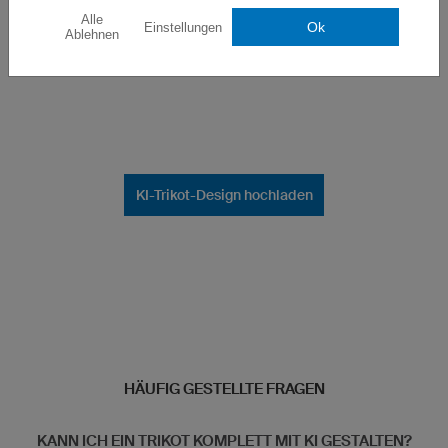
Alle
Ok
Einstellungen
Ablehnen
KI-Trikot-Design hochladen
HÄUFIG GESTELLTE FRAGEN
KANN ICH EIN TRIKOT KOMPLETT MIT KI GESTALTEN?