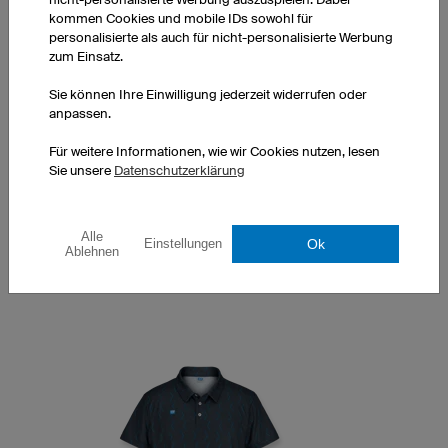
kommen Cookies und mobile IDs sowohl für
personalisierte als auch für nicht-personalisierte Werbung
zum Einsatz.
Sie können Ihre Einwilligung jederzeit widerrufen oder
Poloshirt Classic
anpassen.
100% Baumwolle
Passform für Herren
Für weitere Informationen, wie wir Cookies nutzen, lesen
exkl. Druckkosten
Sie unsere
Datenschutzerklärung
1 Stück: 13,90 € pro Stück
10 Stück: 11,90 € pro Stück
Alle
Ok
Einstellungen
50 Stück: 9,90 € pro Stück
Ablehnen