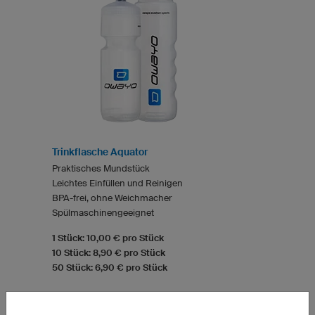
Trinkflasche Aquator
Praktisches Mundstück
Leichtes Einfüllen und Reinigen
BPA-frei, ohne Weichmacher
Spülmaschinengeeignet
1 Stück: 10,00 € pro Stück
10 Stück: 8,90 € pro Stück
50 Stück: 6,90 € pro Stück