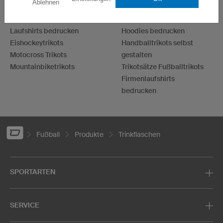
Ablehnen
Fußballtrikots
Darttrikots
Basketballtrikots
T-Shirts bedrucken
Laufshirts bedrucken
Hoodies bedrucken
Eishockeytrikots
Handballtrikots selbst
Motocross Trikots
gestalten
Mountainbiketrikots
Trikotsätze Fußballtrikots
Firmenlaufshirts
bedrucken
Fußball
Produkte
Trinkflaschen
SPORTARTEN
SERVICE