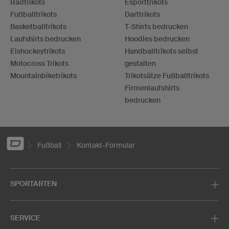
Radtrikots
Esporttrikots
Fußballtrikots
Darttrikots
Basketballtrikots
T-Shirts bedrucken
Laufshirts bedrucken
Hoodies bedrucken
Eishockeytrikots
Handballtrikots selbst
Motocross Trikots
gestalten
Mountainbiketrikots
Trikotsätze Fußballtrikots
Firmenlaufshirts
bedrucken
Fußball
Kontakt-Formular
SPORTARTEN
SERVICE