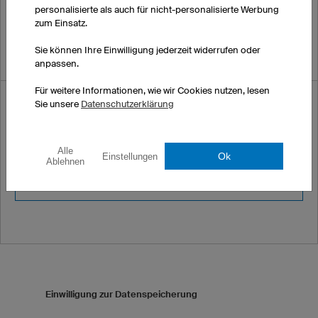
personalisierte als auch für nicht-personalisierte Werbung
zum Einsatz.
Sie können Ihre Einwilligung jederzeit widerrufen oder
anpassen.
Für weitere Informationen, wie wir Cookies nutzen, lesen
Sicherheitscode *
Sie unsere
Datenschutzerklärung
Bitte geben Sie folgenden Sicherheitscode ein:
4870
Alle
Ok
Einstellungen
Ablehnen
Einwilligung zur Datenspeicherung