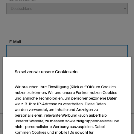
E-Mail
*Möglicherweise landen unsere E-Mails bei Ihnen im Spamordner.
So setzen wir unsere Cookies ein
Bitte prüfen Sie diesen in den nächsten Tagen regelmäßig.
Telefonnummer (optional)
Wir brauchen Ihre Einwilligung (Klick auf 'Ok') um Cookies
nutzen zu können. Wir und unsere Partner nutzen Cookies
und ähnliche Technologien, um personenbezogene Daten
wie z. B. Ihre IP-Adresse zu verarbeiten. Diese Daten
werden verwendet, um Inhalte und Anzeigen zu
personalisieren, relevante Werbung (auch außerhalb
unserer Website) zu messen sowie zielgruppenbasierte und
Wie haben Sie von uns erfahren?
nicht-personalisierte Werbung auszuspielen. Dabei
kommen Cookies und mobile IDs sowohl für