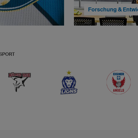
Forschung & Entwi
Bei der Passform unsere
ISPORT
e Sportbekleidung komplett
keine Kompromisse. Bei u
arbige Logos, Wappen und
einem aufwändigen Prozess
 - alles bereits im Preis
unsere Hobby- und Verein
eiter zu MyDesign
ihrer Performan
... weiter zu Fors