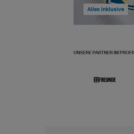
Alles inklusive
UNSERE PARTNER IM PROF
Bei owayo können Sie Ihr
selbst entwerfen. Mehrf
sogar Fotos sind möglich
inklusive.
... w