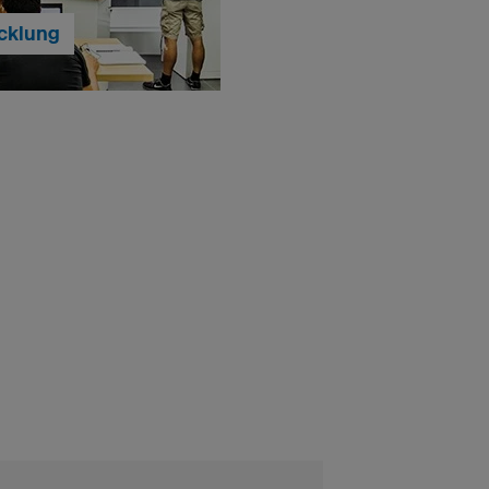
cklung
r Bekleidung machen wir
ns wird jedes Produkt in
 entwickelt. So können wir
ssportler bestmöglich in
ce unterstützen.
chung & Entwicklung