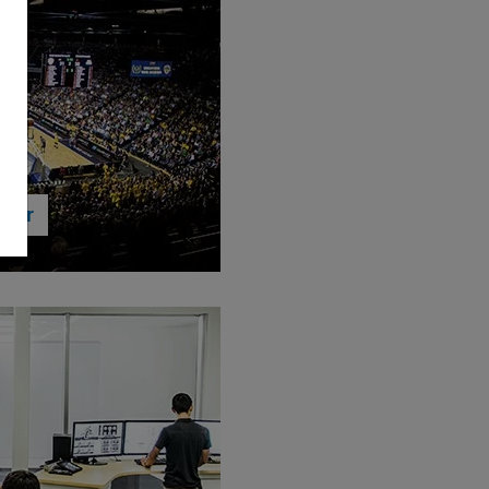
lbar
nötigen oder zehntausend –
 Anzahl bestellen. Dank
utschland wird Ihre Ware
 geliefert.
s oder Zehntausend