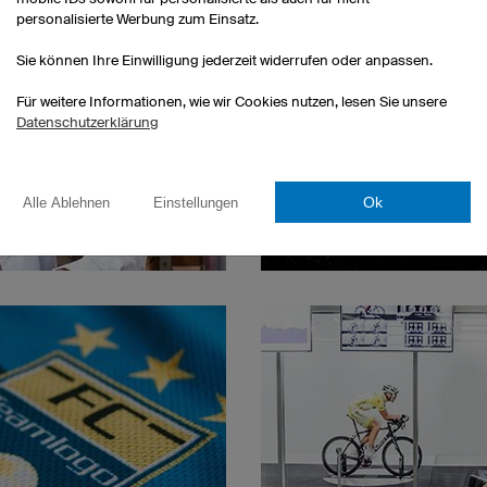
personalisierte Werbung zum Einsatz.
Sie können Ihre Einwilligung jederzeit widerrufen oder anpassen.
Für weitere Informationen, wie wir Cookies nutzen, lesen Sie unsere
Datenschutzerklärung
Ok
Alle Ablehnen
Einstellungen
Jede Menge bestel
Egal ob sie ein Trikot be
dukte in Deutschland, um
bei uns können Sie jede
 Qualität und unseren
unserer Produktion in De
sbedingungen garantieren zu
termingenau
nen.
... weiter zu Ein