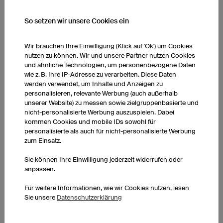
So setzen wir unsere Cookies ein
Wir brauchen Ihre Einwilligung (Klick auf 'Ok') um Cookies
nutzen zu können. Wir und unsere Partner nutzen Cookies
und ähnliche Technologien, um personenbezogene Daten
wie z. B. Ihre IP-Adresse zu verarbeiten. Diese Daten
werden verwendet, um Inhalte und Anzeigen zu
personalisieren, relevante Werbung (auch außerhalb
unserer Website) zu messen sowie zielgruppenbasierte und
nicht-personalisierte Werbung auszuspielen. Dabei
kommen Cookies und mobile IDs sowohl für
Noch Fragen zum Teamshop?
personalisierte als auch für nicht-personalisierte Werbung
Gerne stehen wir Ihnen für Rückfragen zur Verfügung und
zum Einsatz.
liefern Ihnen bei Bedarf weiterführende Informationen.
Sie können Ihre Einwilligung jederzeit widerrufen oder
anpassen.
Schreiben Sie uns gerne eine E-Mail an
shop@owayo.com
oder
kontaktieren Sie uns per Telefon unter +49 (0) 941 890 5500.
Für weitere Informationen, wie wir Cookies nutzen, lesen
Sie unsere
Datenschutzerklärung