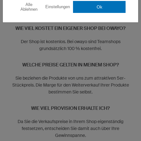
Alle
Ok
Einstellungen
Ablehnen
HÄUFIG GESTELLTE FRAGEN
WIE VIEL KOSTET EIN EIGENER SHOP BEI OWAYO?
Der Shop ist kostenlos. Bei owayo sind Teamshops
grundsätzlich 100 % kostenfrei.
WELCHE PREISE GELTEN IN MEINEM SHOP?
Sie beziehen die Produkte von uns zum attraktiven 5er-
Stückpreis. Die Marge für den Weiterverkauf Ihrer Produkte
bestimmen Sie selbst.
WIE VIEL PROVISION ERHALTE ICH?
Da Sie die Verkaufspreise in Ihrem Shop eigenständig
festsetzen, entscheiden Sie damit auch über Ihre
Gewinnspanne.