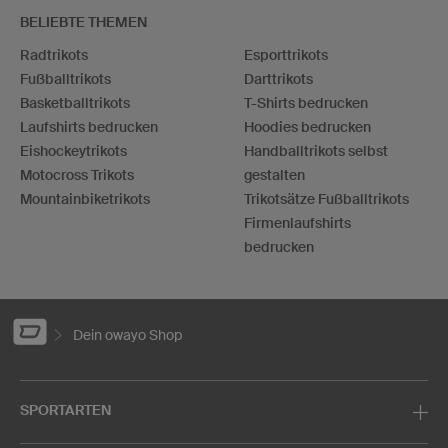
BELIEBTE THEMEN
Radtrikots
Esporttrikots
Fußballtrikots
Darttrikots
Basketballtrikots
T-Shirts bedrucken
Laufshirts bedrucken
Hoodies bedrucken
Eishockeytrikots
Handballtrikots selbst
Motocross Trikots
gestalten
Mountainbiketrikots
Trikotsätze Fußballtrikots
Firmenlaufshirts
bedrucken
Dein owayo Shop
SPORTARTEN