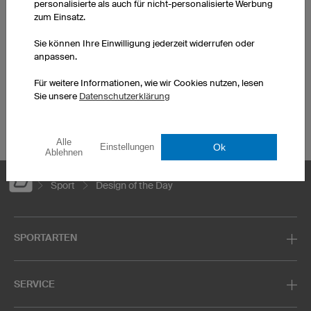
personalisierte als auch für nicht-personalisierte Werbung
Fußballtrikots
Darttrikots
zum Einsatz.
Basketballtrikots
T-Shirts bedrucken
Laufshirts bedrucken
Hoodies bedrucken
Sie können Ihre Einwilligung jederzeit widerrufen oder
anpassen.
Eishockeytrikots
Handballtrikots selbst
Motocross Trikots
gestalten
Für weitere Informationen, wie wir Cookies nutzen, lesen
Mountainbiketrikots
Trikotsätze Fußballtrikots
Sie unsere
Datenschutzerklärung
Firmenlaufshirts
bedrucken
Alle
Ok
Einstellungen
Ablehnen
Sport
Design of the Day
SPORTARTEN
SERVICE