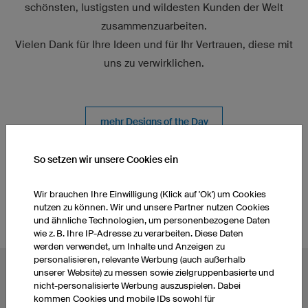
schönsten, lustigsten und wildesten Kunden der Welt
zusammenzuarbeiten.
Vielen Dank für Ihre Ideen und für Ihr Vertrauen, diese mit
uns zu verwirklichen.
mehr Designs of the Day
So setzen wir unsere Cookies ein
Referenzen
Athleten und Teams
Wir brauchen Ihre Einwilligung (Klick auf 'Ok') um Cookies
nutzen zu können. Wir und unsere Partner nutzen Cookies
und ähnliche Technologien, um personenbezogene Daten
wie z. B. Ihre IP-Adresse zu verarbeiten. Diese Daten
werden verwendet, um Inhalte und Anzeigen zu
personalisieren, relevante Werbung (auch außerhalb
unserer Website) zu messen sowie zielgruppenbasierte und
BELIEBTE THEMEN
nicht-personalisierte Werbung auszuspielen. Dabei
kommen Cookies und mobile IDs sowohl für
Radtrikots
Esporttrikots