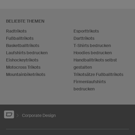
BELIEBTE THEMEN
Radtrikots
Esporttrikots
Fußballtrikots
Darttrikots
Basketballtrikots
T-Shirts bedrucken
Laufshirts bedrucken
Hoodies bedrucken
Eishockeytrikots
Handballtrikots selbst
Motocross Trikots
gestalten
Mountainbiketrikots
Trikotsätze Fußballtrikots
Firmenlaufshirts
bedrucken
Corporate Design