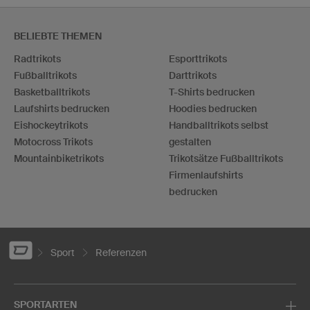
BELIEBTE THEMEN
Radtrikots
Esporttrikots
Fußballtrikots
Darttrikots
Basketballtrikots
T-Shirts bedrucken
Laufshirts bedrucken
Hoodies bedrucken
Eishockeytrikots
Handballtrikots selbst
Motocross Trikots
gestalten
Mountainbiketrikots
Trikotsätze Fußballtrikots
Firmenlaufshirts
bedrucken
Sport
Referenzen
SPORTARTEN