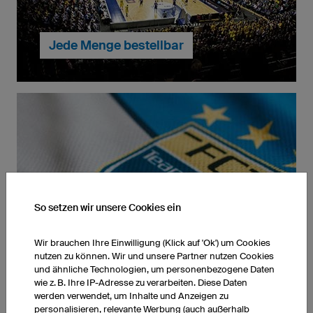
Arbeitsbedingungen garantieren.
Jede Menge bestellbar
Egal ob eins oder zehntausend Stück – bei uns
können Sie jede Menge bestellen. Ihre
Sportbekleidung wird dank unserer Produktion in
Deutschland termingenau geliefert.
... weiter zu Eins oder Zehntausend
So setzen wir unsere Cookies ein
Alles inklusive
Wir brauchen Ihre Einwilligung (Klick auf 'Ok') um Cookies
nutzen zu können. Wir und unsere Partner nutzen Cookies
und ähnliche Technologien, um personenbezogene Daten
wie z. B. Ihre IP-Adresse zu verarbeiten. Diese Daten
werden verwendet, um Inhalte und Anzeigen zu
personalisieren, relevante Werbung (auch außerhalb