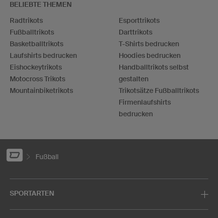
BELIEBTE THEMEN
Radtrikots
Esporttrikots
Fußballtrikots
Darttrikots
Basketballtrikots
T-Shirts bedrucken
Laufshirts bedrucken
Hoodies bedrucken
Eishockeytrikots
Handballtrikots selbst
Motocross Trikots
gestalten
Mountainbiketrikots
Trikotsätze Fußballtrikots
Firmenlaufshirts
bedrucken
Fußball
SPORTARTEN