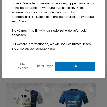
unserer Website) zu messen sowie zielgruppenbasierte und
Bei owayo können Sie Ihre Fußball-Trikots vollständig
nicht-personalisierte Werbung auszuspielen. Dabei
selbst gestalten. Sie können Namen, Nummern,
kommen Cookies und mobile IDs sowohl für
mehrfarbige Logos oder Vereinswappen aufbringen
personalisierte als auch für nicht-personalisierte Werbung
und sogar Fotos sind möglich - alles bereits im Preis
zum Einsatz.
inklusive.
... weiter zu MyDesign
Sie können Ihre Einwilligung jederzeit widerrufen oder
anpassen.
Für weitere Informationen, wie wir Cookies nutzen, lesen
Sie unsere
Datenschutzerklärung
Alle
Ok
Einstellungen
Ablehnen
NEWS