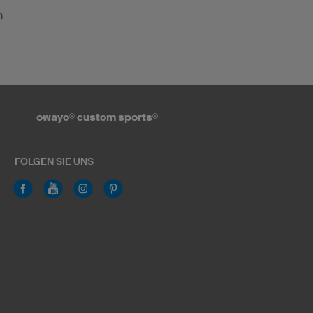
n
owayo
®
custom sports
®
FOLGEN SIE UNS