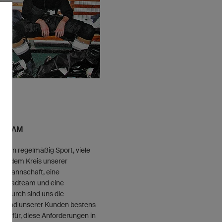
 TEAM
reiben regelmäßig Sport, viele
 Aus dem Kreis unserer
allmannschaft, eine
in Radteam und eine
Dadurch sind uns die
ts und unserer Kunden bestens
t dafür, diese Anforderungen in