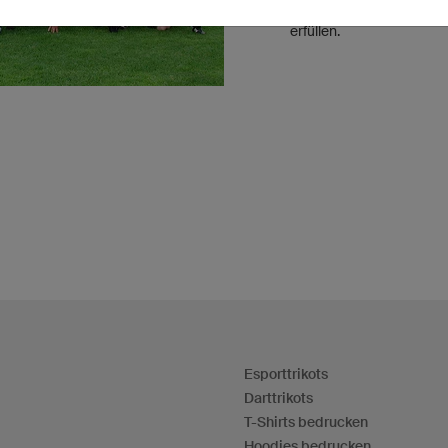
unserem Service und uns
erfüllen.
Esporttrikots
Darttrikots
T-Shirts bedrucken
Hoodies bedrucken