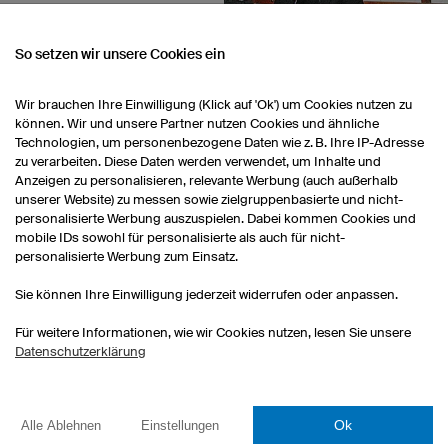
iben immer noch gerne
ach auf ein Gedenkbier.
So setzen wir unsere Cookies ein
Wir brauchen Ihre Einwilligung (Klick auf 'Ok') um Cookies nutzen zu
können. Wir und unsere Partner nutzen Cookies und ähnliche
Technologien, um personenbezogene Daten wie z. B. Ihre IP-Adresse
zu verarbeiten. Diese Daten werden verwendet, um Inhalte und
Anzeigen zu personalisieren, relevante Werbung (auch außerhalb
unserer Website) zu messen sowie zielgruppenbasierte und nicht-
personalisierte Werbung auszuspielen. Dabei kommen Cookies und
mobile IDs sowohl für personalisierte als auch für nicht-
personalisierte Werbung zum Einsatz.
SPORTBEGEISTERTES
Sie können Ihre Einwilligung jederzeit widerrufen oder anpassen.
Alle unsere Mitarbeiter t
davon aktiv in Vereinen.
Für weitere Informationen, wie wir Cookies nutzen, lesen Sie unsere
Mitarbeiter ist eine Fußb
Datenschutzerklärung
Eishockeymannschaft, e
Laufgruppe entstanden. 
Anforderungen des Spor
Ok
Alle Ablehnen
Einstellungen
bekannt. Wir arbeiten har