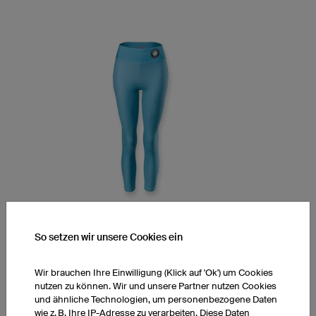
So setzen wir unsere Cookies ein
Leggings YPM5 Light
Midwaist, 7/8-Länge
Wir brauchen Ihre Einwilligung (Klick auf 'Ok') um Cookies
Extraleichtes LY-TEX Material
nutzen zu können. Wir und unsere Partner nutzen Cookies
ultra.dry Technologie
und ähnliche Technologien, um personenbezogene Daten
Höherer Bund am Rücken
wie z. B. Ihre IP-Adresse zu verarbeiten. Diese Daten