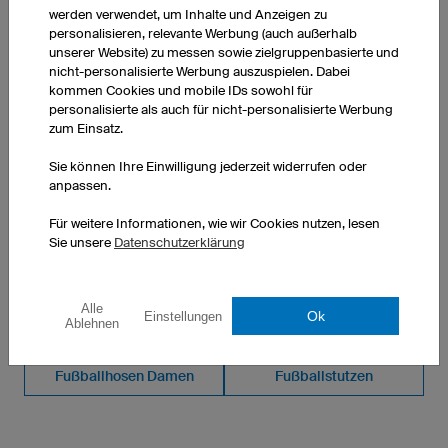
werden verwendet, um Inhalte und Anzeigen zu
1 Stück: 76,00 € pro Stück
personalisieren, relevante Werbung (auch außerhalb
10 Stück: 55,00 € pro Stück
unserer Website) zu messen sowie zielgruppenbasierte und
50 Stück: 40,00 € pro Stück
nicht-personalisierte Werbung auszuspielen. Dabei
kommen Cookies und mobile IDs sowohl für
personalisierte als auch für nicht-personalisierte Werbung
zum Einsatz.
Sie können Ihre Einwilligung jederzeit widerrufen oder
anpassen.
WEITERE PRODUKTE AUS UNSEREM SORTIMENT
Für weitere Informationen, wie wir Cookies nutzen, lesen
Sie unsere
Datenschutzerklärung
Fußballtrikots Kinder
Fußballhosen Kinder
Alle
Fußballstutzen
Ellenbogenprotektor
Ok
Einstellungen
Ablehnen
Fußballhosen Damen
Fußballstutzen