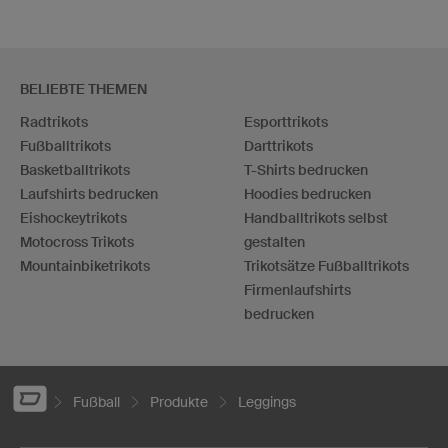
BELIEBTE THEMEN
Radtrikots
Esporttrikots
Fußballtrikots
Darttrikots
Basketballtrikots
T-Shirts bedrucken
Laufshirts bedrucken
Hoodies bedrucken
Eishockeytrikots
Handballtrikots selbst
Motocross Trikots
gestalten
Mountainbiketrikots
Trikotsätze Fußballtrikots
Firmenlaufshirts
bedrucken
Fußball
Produkte
Leggings