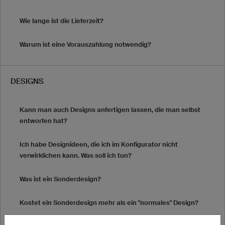
Wie lange ist die Lieferzeit?
Warum ist eine Vorauszahlung notwendig?
DESIGNS
Kann man auch Designs anfertigen lassen, die man selbst
entworfen hat?
Ich habe Designideen, die ich im Konfigurator nicht
verwirklichen kann. Was soll ich tun?
Was ist ein Sonderdesign?
Kostet ein Sonderdesign mehr als ein "normales" Design?