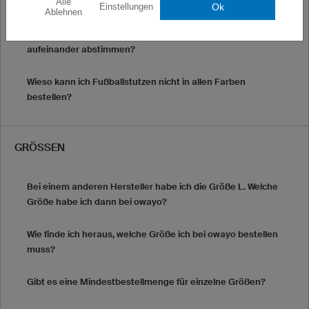
Alle
In welchen Farben kann ich meine Produkte bestellen?
Ok
Einstellungen
Ablehnen
Kann ich die Farben meines Produktes und die Logofarben
aufeinander abstimmen?
Wieso kann ich Fußballstutzen nicht in allen Farben
bestellen?
GRÖSSEN
Bei einem anderen Hersteller habe ich die Größe L. Welche
Größe habe ich dann bei owayo?
Wie finde ich heraus, welche Größe ich bei owayo bestellen
muss?
Gibt es eine Mindestbestellmenge für einzelne Größen?