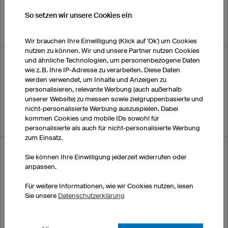
Welche Vorteile bringt mir ein Sonderdesign?
So setzen wir unsere Cookies ein
Wie übermittle ich Ihnen mein Sonderdesign?
Wir brauchen Ihre Einwilligung (Klick auf 'Ok') um Cookies
nutzen zu können. Wir und unsere Partner nutzen Cookies
und ähnliche Technologien, um personenbezogene Daten
DRUCKTECHNIK
wie z. B. Ihre IP-Adresse zu verarbeiten. Diese Daten
werden verwendet, um Inhalte und Anzeigen zu
personalisieren, relevante Werbung (auch außerhalb
Welches Druckverfahren verwendet owayo?
unserer Website) zu messen sowie zielgruppenbasierte und
nicht-personalisierte Werbung auszuspielen. Dabei
Welche Vorteile bringt mir das owayo-Druckverfahren?
kommen Cookies und mobile IDs sowohl für
personalisierte als auch für nicht-personalisierte Werbung
zum Einsatz.
FARBEN
Sie können Ihre Einwilligung jederzeit widerrufen oder
anpassen.
Sind die Farben farbecht und waschbeständig?
Für weitere Informationen, wie wir Cookies nutzen, lesen
Sie unsere
Datenschutzerklärung
Wie genau sind die Farben am Bildschirm?