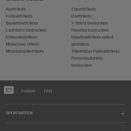
Radtrikots
Esporttrikots
Fußballtrikots
Darttrikots
Basketballtrikots
T-Shirts bedrucken
Laufshirts bedrucken
Hoodies bedrucken
Eishockeytrikots
Handballtrikots selbst
Motocross Trikots
gestalten
Mountainbiketrikots
Trikotsätze Fußballtrikots
Firmenlaufshirts
bedrucken
Fußball
FAQ
SPORTARTEN