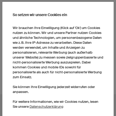
So setzen wir unsere Cookies ein
WEITERE PRODUKTE AUS UNSEREM SORTIMENT
Wir brauchen Ihre Einwilligung (Klick auf 'Ok') um Cookies
Fußballstutzen
Fußballtrikots Damen
nutzen zu können. Wir und unsere Partner nutzen Cookies
und ähnliche Technologien, um personenbezogene Daten
wie z. B. Ihre IP-Adresse zu verarbeiten. Diese Daten
Fußballhosen Damen
Fußballstutzen
werden verwendet, um Inhalte und Anzeigen zu
personalisieren, relevante Werbung (auch außerhalb
unserer Website) zu messen sowie zielgruppenbasierte und
nicht-personalisierte Werbung auszuspielen. Dabei
Fußballtrikots Kinder
Fußballhosen Kinder
kommen Cookies und mobile IDs sowohl für
personalisierte als auch für nicht-personalisierte Werbung
zum Einsatz.
Sie können Ihre Einwilligung jederzeit widerrufen oder
anpassen.
Für weitere Informationen, wie wir Cookies nutzen, lesen
BELIEBTE THEMEN
Sie unsere
Datenschutzerklärung
Radtrikots
Esporttrikots