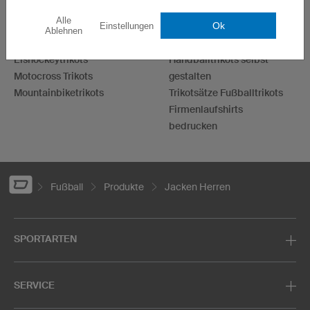
Fußballtrikots
Darttrikots
Alle
Ok
Einstellungen
Basketballtrikots
T-Shirts bedrucken
Ablehnen
Laufshirts bedrucken
Hoodies bedrucken
Eishockeytrikots
Handballtrikots selbst
Motocross Trikots
gestalten
Mountainbiketrikots
Trikotsätze Fußballtrikots
Firmenlaufshirts
bedrucken
Fußball
Produkte
Jacken Herren
SPORTARTEN
SERVICE