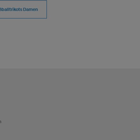
ßballtrikots Damen
n