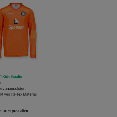
1 Kids Goalie
t
el, ungepolstert
tives TS-Tex Material
56,00 € pro Stück