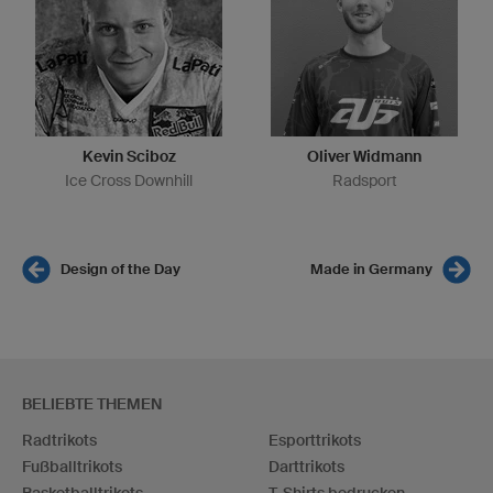
Kevin Sciboz
Oliver Widmann
Ice Cross Downhill
Radsport
Design of the Day
Made in Germany
BELIEBTE THEMEN
Radtrikots
Esporttrikots
Fußballtrikots
Darttrikots
Basketballtrikots
T-Shirts bedrucken