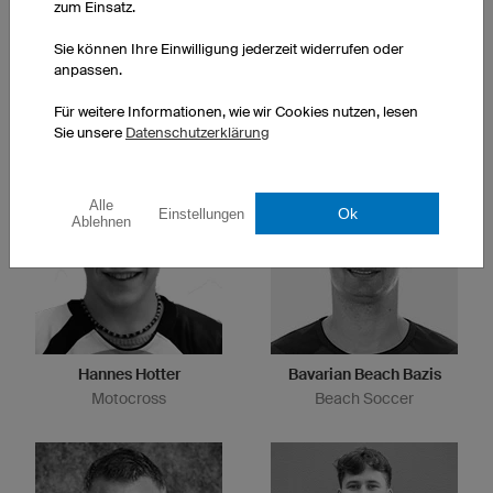
zum Einsatz.
Sie können Ihre Einwilligung jederzeit widerrufen oder
anpassen.
Nicole Reist
Anja Sturm
Für weitere Informationen, wie wir Cookies nutzen, lesen
Ultracycling
Triathlon/Radsport
Sie unsere
Datenschutzerklärung
Alle
Ok
Einstellungen
Ablehnen
Hannes Hotter
Bavarian Beach Bazis
Motocross
Beach Soccer