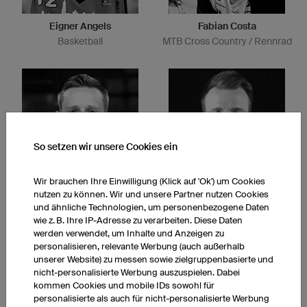
Eigner Angels
Fabian Costa
Basketball
MTB Cross Country / Rennrad
So setzen wir unsere Cookies ein
Wir brauchen Ihre Einwilligung (Klick auf 'Ok') um Cookies
nutzen zu können. Wir und unsere Partner nutzen Cookies
Brûleurs de loups
Niners Chemnitz
und ähnliche Technologien, um personenbezogene Daten
Eishockey
Basketball
wie z. B. Ihre IP-Adresse zu verarbeiten. Diese Daten
werden verwendet, um Inhalte und Anzeigen zu
personalisieren, relevante Werbung (auch außerhalb
unserer Website) zu messen sowie zielgruppenbasierte und
nicht-personalisierte Werbung auszuspielen. Dabei
kommen Cookies und mobile IDs sowohl für
personalisierte als auch für nicht-personalisierte Werbung