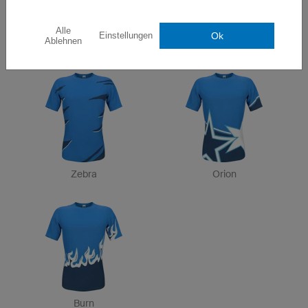
Alle
Ok
Einstellungen
Ablehnen
Victory
Final
Zebra
Orion
Burn