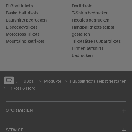
Fußballtrikots
Darttrikots
Basketballtrikots
T-Shirts bedrucken
Laufshirts bedrucken
Hoodies bedrucken
Eishockeytrikots
Handballtrikots selbst
Motocross Trikots
gestalten
Mountainbiketrikots
Trikotsätze Fußballtrikots
Firmenlaufshirts
bedrucken
Fußball
Produkte
Fußballtrikots selbst gestalten
Trikot F6 Hero
SPORTARTEN
SERVICE