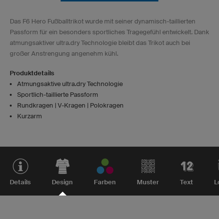
Das F6 Hero Fußballtrikot wurde mit seiner dynamisch-taillierten
Passform für ein besonders sportliches Tragegefühl entwickelt. Dank
atmungsaktiver ultra.dry Technologie bleibt das Trikot auch bei
großer Anstrengung angenehm kühl.
Produktdetails
Atmungsaktive ultra.dry Technologie
Sportlich-taillierte Passform
Rundkragen | V-Kragen | Polokragen
Kurzarm
Details
Design
Farben
Muster
Text
L