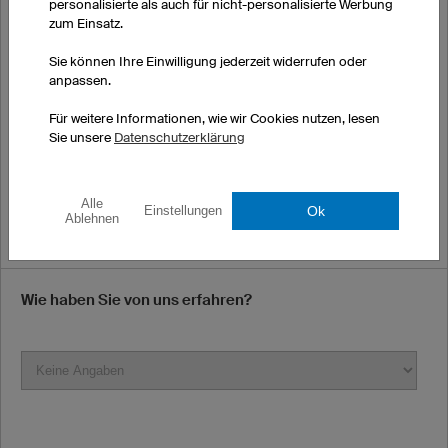
personalisierte als auch für nicht-personalisierte Werbung
zum Einsatz.
E-Mail
Sie können Ihre Einwilligung jederzeit widerrufen oder
anpassen.
*Möglicherweise landen unsere E-Mails bei Ihnen im Spamordner.
Für weitere Informationen, wie wir Cookies nutzen, lesen
Bitte prüfen Sie diesen in den nächsten Tagen regelmäßig.
Sie unsere
Datenschutzerklärung
Telefonnummer (optional)
Alle
Ok
Einstellungen
Ablehnen
Wie haben Sie von uns erfahren?