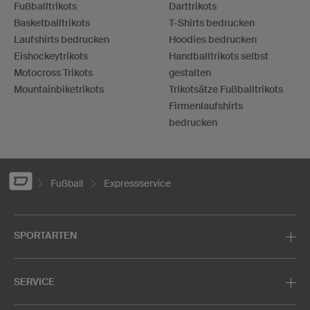
Fußballtrikots
Darttrikots
Basketballtrikots
T-Shirts bedrucken
Laufshirts bedrucken
Hoodies bedrucken
Eishockeytrikots
Handballtrikots selbst
Motocross Trikots
gestalten
Mountainbiketrikots
Trikotsätze Fußballtrikots
Firmenlaufshirts
bedrucken
Fußball
Expressservice
SPORTARTEN
SERVICE