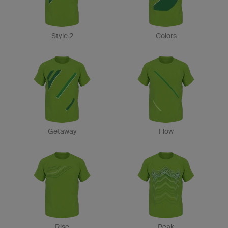
Style 2
Colors
Getaway
Flow
Rise
Peak