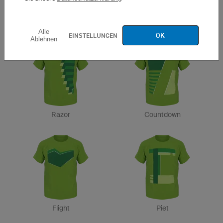
Track
Road
Alle
OK
EINSTELLUNGEN
Ablehnen
Razor
Countdown
Flight
Piet