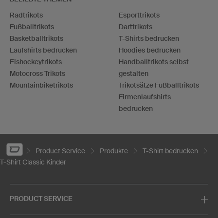
Radtrikots
Esporttrikots
Fußballtrikots
Darttrikots
Basketballtrikots
T-Shirts bedrucken
Laufshirts bedrucken
Hoodies bedrucken
Eishockeytrikots
Handballtrikots selbst
Motocross Trikots
gestalten
Mountainbiketrikots
Trikotsätze Fußballtrikots
Firmenlaufshirts
bedrucken
Product Service
Produkte
T-Shirt bedrucken
T-Shirt Classic Kinder
PRODUCT SERVICE