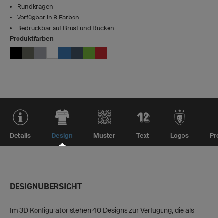
Rundkragen
Verfügbar in 8 Farben
Bedruckbar auf Brust und Rücken
Produktfarben
Details
Design
Muster
Text
Logos
Pr
DESIGNÜBERSICHT
Im 3D Konfigurator stehen 40 Designs zur Verfügung, die als