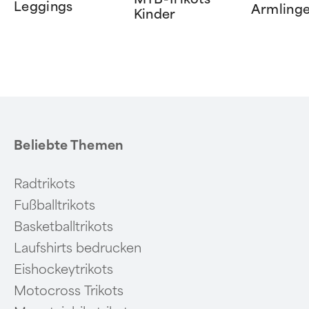
Leggings
Armlinge
Kinder
Item
1
of
6
Beliebte Themen
Radtrikots
Fußballtrikots
Basketballtrikots
Laufshirts bedrucken
Eishockeytrikots
Motocross Trikots