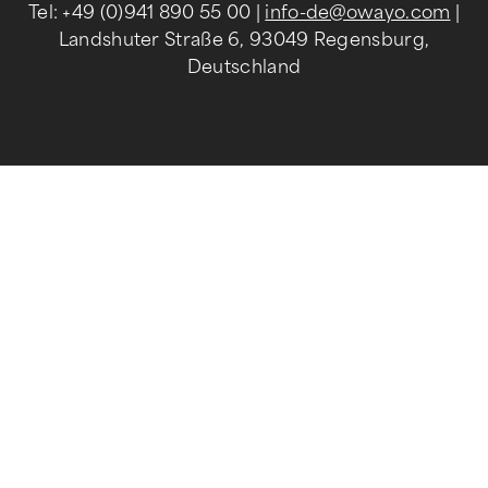
Tel: +49 (0)941 890 55 00
|
info-de@owayo.com
|
Landshuter Straße 6, 93049 Regensburg,
Deutschland