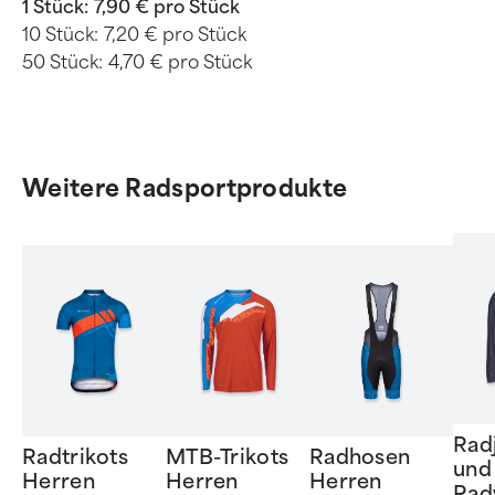
1 Stück:
7,90 € pro Stück
10 Stück:
7,20 € pro Stück
50 Stück:
4,70 € pro Stück
Weitere Radsportprodukte
Rad
Radtrikots
MTB-Trikots
Radhosen
und
Herren
Herren
Herren
Rad