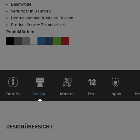
Baumwolle
Verfügbar in 8 Farben
Bedruckbar auf Brust und Rücken
Product Service Zukaufartikel
Produktfarben
Details
Design
Muster
Text
Logos
Pr
DESIGNÜBERSICHT