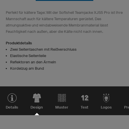
Perfekt für kältere Tage: Mit der Softshell Teamjacke XJS5 Pro ist Ihre
Mannschaft auch für kältere Temperaturen gerüstet. Das
atmungsaktive und windabweisende Membranmaterial lässt
Feuchtigkeit nach außen, aber die Kälte nicht nach innen.
Produktdetails
Zwei Seitentaschen mit Reißverschluss
Elastische Seitenteile
Reflektoren an den Ärmeln
Kordelzug am Bund
Details
Design
Muster
Text
Logos
Pr