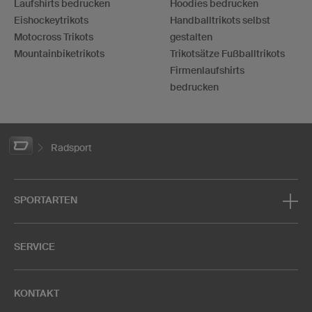
Laufshirts bedrucken
Hoodies bedrucken
Eishockeytrikots
Handballtrikots selbst
Motocross Trikots
gestalten
Mountainbiketrikots
Trikotsätze Fußballtrikots
Firmenlaufshirts
bedrucken
Radsport
SPORTARTEN
SERVICE
KONTAKT