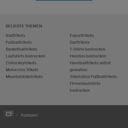
BELIEBTE THEMEN
Radtrikots
Esporttrikots
Fußballtrikots
Darttrikots
Basketballtrikots
T-Shirts bedrucken
Laufshirts bedrucken
Hoodies bedrucken
Eishockeytrikots
Handballtrikots selbst
Motocross Trikots
gestalten
Mountainbiketrikots
Trikotsätze Fußballtrikots
Firmenlaufshirts
bedrucken
Radsport