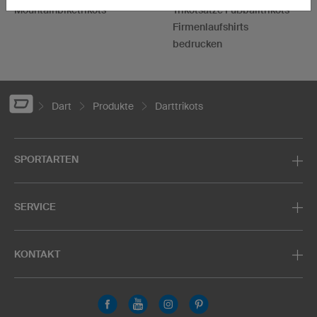
Mountainbiketrikots
Trikotsätze Fußballtrikots
Firmenlaufshirts
bedrucken
Dart
Produkte
Darttrikots
SPORTARTEN
SERVICE
KONTAKT