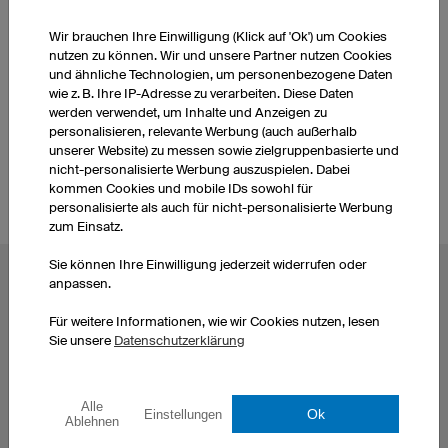
Wir brauchen Ihre Einwilligung (Klick auf 'Ok') um Cookies
nutzen zu können. Wir und unsere Partner nutzen Cookies
WEITERE PRODUKTE AUS UNSEREM SORTIMENT
und ähnliche Technologien, um personenbezogene Daten
wie z. B. Ihre IP-Adresse zu verarbeiten. Diese Daten
werden verwendet, um Inhalte und Anzeigen zu
Darttrikots Damen
Darttrikots selbst gestalten
personalisieren, relevante Werbung (auch außerhalb
unserer Website) zu messen sowie zielgruppenbasierte und
nicht-personalisierte Werbung auszuspielen. Dabei
kommen Cookies und mobile IDs sowohl für
personalisierte als auch für nicht-personalisierte Werbung
zum Einsatz.
Sie können Ihre Einwilligung jederzeit widerrufen oder
anpassen.
BELIEBTE THEMEN
Radtrikots
Esporttrikots
Für weitere Informationen, wie wir Cookies nutzen, lesen
Sie unsere
Datenschutzerklärung
Fußballtrikots
Darttrikots
Basketballtrikots
T-Shirts bedrucken
Laufshirts bedrucken
Hoodies bedrucken
Alle
Eishockeytrikots
Handballtrikots selbst
Ok
Einstellungen
Ablehnen
Motocross Trikots
gestalten