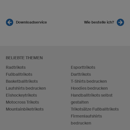
Downloadservice
Wie bestelle ich?
BELIEBTE THEMEN
Radtrikots
Esporttrikots
Fußballtrikots
Darttrikots
Basketballtrikots
T-Shirts bedrucken
Laufshirts bedrucken
Hoodies bedrucken
Eishockeytrikots
Handballtrikots selbst
Motocross Trikots
gestalten
Mountainbiketrikots
Trikotsätze Fußballtrikots
Firmenlaufshirts
bedrucken