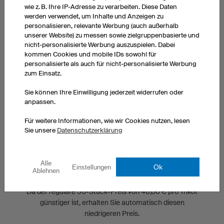
Vereinsstaffelrabatt fallen Sie damit sofort in die 7%-
wie z. B. Ihre IP-Adresse zu verarbeiten. Diese Daten
Rabatt-Kategorie.
werden verwendet, um Inhalte und Anzeigen zu
personalisieren, relevante Werbung (auch außerhalb
unserer Website) zu messen sowie zielgruppenbasierte und
nicht-personalisierte Werbung auszuspielen. Dabei
Fall 1:
kommen Cookies und mobile IDs sowohl für
Sie bestellen 5 . Ohne Vereinsstaffelrabatt bezahlen
personalisierte als auch für nicht-personalisierte Werbung
Sie den 5-Stück-Preis von 63,00 € pro Trikot. Mit
zum Einsatz.
Vereinsstaffelrabatt erhalten Sie immer den 10-Stück-
Preis. Das wären hier 54,00 € pro Trikot. Zusätzlich
Sie können Ihre Einwilligung jederzeit widerrufen oder
erhalten Sie Ihren Vereinsstaffelrabatt in Höhe von
anpassen.
7%. Jedes Trikot Ihrer Bestellung würde in diesem
Für weitere Informationen, wie wir Cookies nutzen, lesen
Beispiel mit Vereinsstaffelrabatt 50,22 € statt regulär
Sie unsere
Datenschutzerklärung
63,00 € kosten.
Fall 2:
Alle
Ok
Einstellungen
Sie bestellen 50 . Nach Vereinsrabattmodell würden
Ablehnen
Sie pro Trikot wieder 50,22 € bezahlen.
Da der reguläre 50-Stück-Preis von 46,00 € pro Trikot
günstiger ist, erhalten Sie automatisch diesen
niedrigeren Preis.