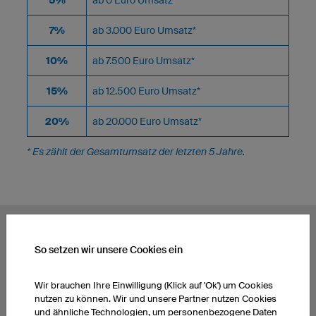
7%
ab 3.000 Euro Umsatz*
10%
ab 7.500 Euro Umsatz*
15%
ab 12.500 Euro Umsatz*
20%
ab 20.000 Euro Umsatz*
* Es zählt der Gesamtumsatz der letzten 5 Jahre.
So setzen wir unsere Cookies ein
BEISPIELRECHNUNG
Wir brauchen Ihre Einwilligung (Klick auf 'Ok') um Cookies
Sie sind bei owayo bereits Kunde und haben in den letzten
nutzen zu können. Wir und unsere Partner nutzen Cookies
5 Jahren einen Umsatz von 3.000 Euro gemacht. Mit dem
und ähnliche Technologien, um personenbezogene Daten