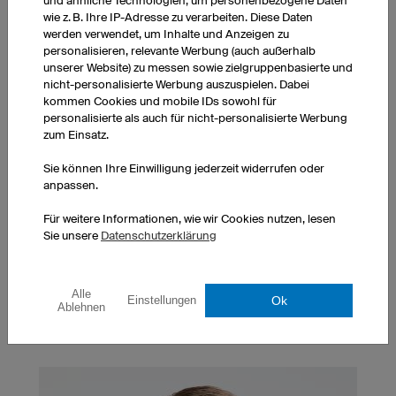
und ähnliche Technologien, um personenbezogene Daten
wie z. B. Ihre IP-Adresse zu verarbeiten. Diese Daten
werden verwendet, um Inhalte und Anzeigen zu
personalisieren, relevante Werbung (auch außerhalb
unserer Website) zu messen sowie zielgruppenbasierte und
nicht-personalisierte Werbung auszuspielen. Dabei
kommen Cookies und mobile IDs sowohl für
personalisierte als auch für nicht-personalisierte Werbung
zum Einsatz.
Sie können Ihre Einwilligung jederzeit widerrufen oder
anpassen.
Expressproduktion
Wenn Sie Ihre Bestellung sehr schnell oder zu einem
Für weitere Informationen, wie wir Cookies nutzen, lesen
bestimmten Termin benötigen, bieten wir Ihnen
Sie unsere
Datenschutzerklärung
unseren
Express-Service
an. Kontaktieren Sie uns
über das
Express-Service Formular
oder telefonisch
unter +49 (0) 941 890 5500.
Alle
Ok
Einstellungen
Ablehnen