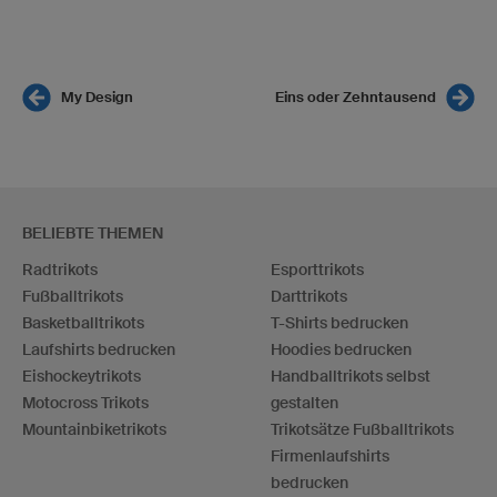
My Design
Eins oder Zehntausend
BELIEBTE THEMEN
Radtrikots
Esporttrikots
Fußballtrikots
Darttrikots
Basketballtrikots
T-Shirts bedrucken
Laufshirts bedrucken
Hoodies bedrucken
Eishockeytrikots
Handballtrikots selbst
Motocross Trikots
gestalten
Mountainbiketrikots
Trikotsätze Fußballtrikots
Firmenlaufshirts
bedrucken