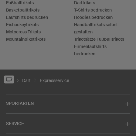
Fußballtrikots
Darttrikots
Basketballtrikots
T-Shirts bedrucken
Laufshirts bedrucken
Hoodies bedrucken
Eishockeytrikots
Handballtrikots selbst
Motocross Trikots
gestalten
Mountainbiketrikots
Trikotsätze Fußballtrikots
Firmenlaufshirts
bedrucken
Dart
Expressservice
SPORTARTEN
SERVICE