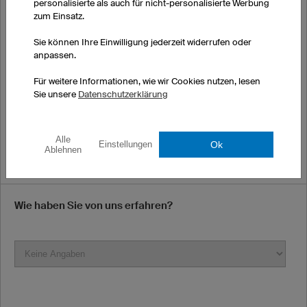
personalisierte als auch für nicht-personalisierte Werbung
zum Einsatz.
E-Mail
Sie können Ihre Einwilligung jederzeit widerrufen oder
anpassen.
*Möglicherweise landen unsere E-Mails bei Ihnen im Spamordner.
Für weitere Informationen, wie wir Cookies nutzen, lesen
Bitte prüfen Sie diesen in den nächsten Tagen regelmäßig.
Sie unsere
Datenschutzerklärung
Telefonnummer (optional)
Alle
Ok
Einstellungen
Ablehnen
Wie haben Sie von uns erfahren?