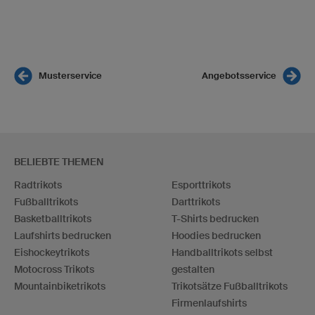
Musterservice
Angebotsservice
BELIEBTE THEMEN
Radtrikots
Esporttrikots
Fußballtrikots
Darttrikots
Basketballtrikots
T-Shirts bedrucken
Laufshirts bedrucken
Hoodies bedrucken
Eishockeytrikots
Handballtrikots selbst
Motocross Trikots
gestalten
Mountainbiketrikots
Trikotsätze Fußballtrikots
Firmenlaufshirts