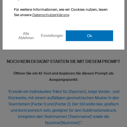
Für weitere Informationen, wie wir Cookies nutzen, lesen
Sie unsere
Datenschutzerklärung
Alle
Ok
Einstellungen
Ablehnen
NOCH KEIN DESIGN? STARTEN SIE MIT DIESEM PROMPT
Öffnen Sie ein KI-Tool und kopieren Sie diesen Prompt als
Ausgangspunkt:
"Erstelle ein individuelles Trikot für [Sportart], zeige Vorder- und
Rückseite, mit einem auffälligen geometrischen Muster in den
Teamfarben [Farbe 1] und [Farbe 2]. Der Stil sollte klar, grafisch
und kontrastreich sein, geeignet für den Sublimationsdruck.
Integriere den Teamnamen '[Teamname]' sowie die
Numme'[Nummer]'."