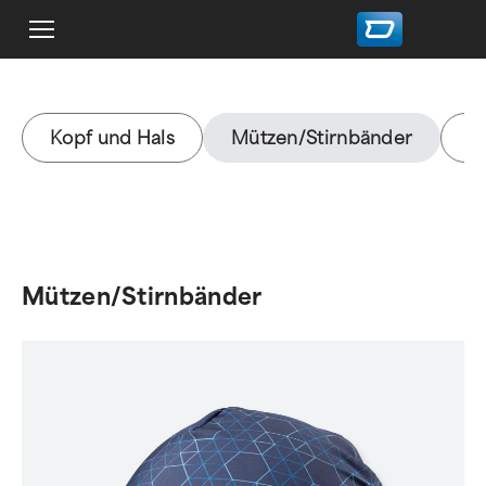
Kopf und Hals
Mützen/Stirnbänder
M
Mützen/Stirnbänder