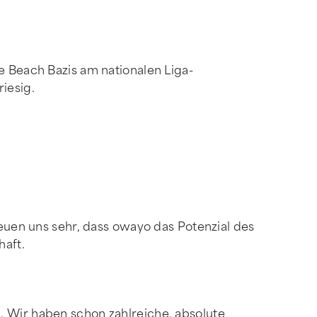
e Beach Bazis am nationalen Liga-
iesig.
reuen uns sehr, dass owayo das Potenzial des
haft.
. Wir haben schon zahlreiche, absolute