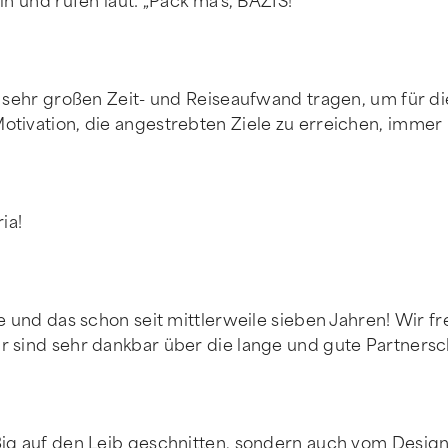
in und rufen laut: „Pack ma's, BAZIS!“
n sehr großen Zeit- und Reiseaufwand tragen, um für di
tivation, die angestrebten Ziele zu erreichen, immer r
ia!
e und das schon seit mittlerweile sieben Jahren! Wir f
r sind sehr dankbar über die lange und gute Partnersc
ßig auf den Leib geschnitten, sondern auch vom Design