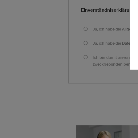
Einverständniserklärung
Ja, ich habe die
Allgeme
Ja, ich habe die
Datensc
Ich bin damit einverstande
zweckgebunden benutzt we