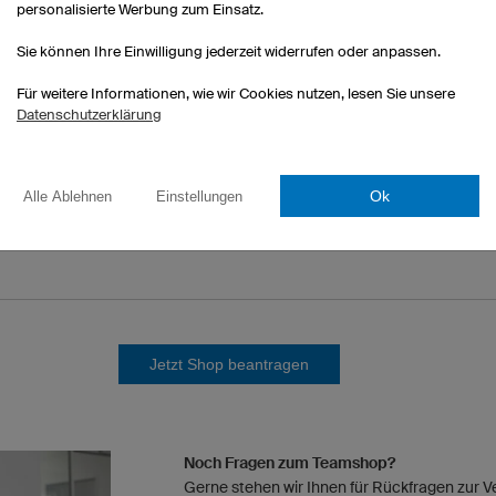
personalisierte Werbung zum Einsatz.
Sie können Ihre Einwilligung jederzeit widerrufen oder anpassen.
Für weitere Informationen, wie wir Cookies nutzen, lesen Sie unsere
inen Geschäftsbedingungen
zur Kenntnis genommen.
Datenschutzerklärung
hutzbestimmungen
zur Kenntnis genommen.
Ok
Alle Ablehnen
Einstellungen
n, dass die von mir angegebenen Daten elektronisch erhoben und gespeichert und d
rden. Meine Einwilligung kann ich jederzeit mit Wirkung für die Zukunft wi
Jetzt Shop beantragen
Noch Fragen zum Teamshop?
Gerne stehen wir Ihnen für Rückfragen zur Ve