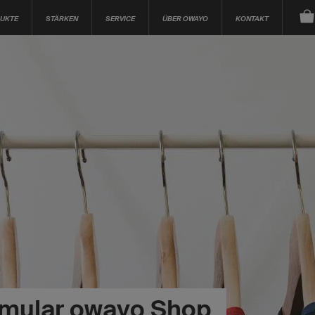
UKTE
STÄRKEN
SERVICE
ÜBER OWAYO
KONTAKT
rmular owayo Shop