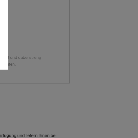
abei streng
derrufen.
rfügung und liefern Ihnen bei