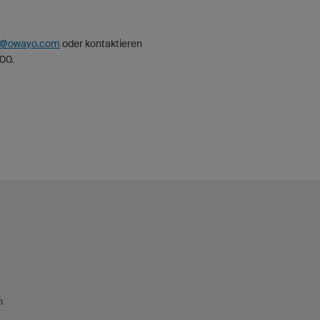
p@owayo.com
oder kontaktieren
500.
n