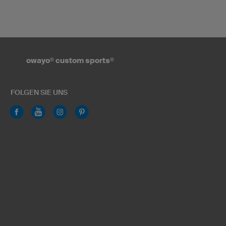
owayo
®
custom sports
®
FOLGEN SIE UNS