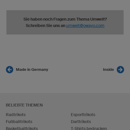
Sie haben noch Fragen zum Thema Umwelt?
Schreiben Sie uns an
umwelt@owayo.com
Made in Germany
Inside
BELIEBTE THEMEN
Radtrikots
Esporttrikots
Fußballtrikots
Darttrikots
Basketballtrikots
T-Shirts bedrucken