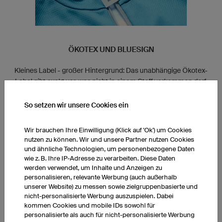
ÖKOTEX UND BLUESIGN
Kleines Label - großer Hintergrund: Das unabhängige Ökotex-
Label gibt exakt vor, was nicht in einem Stoff vorkommen darf.
Wir verwenden für unsere Bekleidung ausschließlich Stoffe mit
dem Ökotex- oder Bluesign-Label.
So setzen wir unsere Cookies ein
Wir brauchen Ihre Einwilligung (Klick auf 'Ok') um Cookies
nutzen zu können. Wir und unsere Partner nutzen Cookies
und ähnliche Technologien, um personenbezogene Daten
wie z. B. Ihre IP-Adresse zu verarbeiten. Diese Daten
werden verwendet, um Inhalte und Anzeigen zu
personalisieren, relevante Werbung (auch außerhalb
unserer Website) zu messen sowie zielgruppenbasierte und
nicht-personalisierte Werbung auszuspielen. Dabei
Energie effektiv nutzen
kommen Cookies und mobile IDs sowohl für
personalisierte als auch für nicht-personalisierte Werbung
Unsere lichtdurchfluteten und gut wärmegedämmten