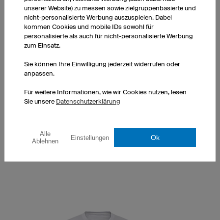
unserer Website) zu messen sowie zielgruppenbasierte und
nicht-personalisierte Werbung auszuspielen. Dabei
kommen Cookies und mobile IDs sowohl für
personalisierte als auch für nicht-personalisierte Werbung
zum Einsatz.
Sie können Ihre Einwilligung jederzeit widerrufen oder
T-Shirt Couture Herren
anpassen.
V-Kragen
Optimierter Herrenschnitt
Für weitere Informationen, wie wir Cookies nutzen, lesen
Sie unsere
Datenschutzerklärung
Zu 100% in Europa gefertigt
exkl. Druckkosten
1 Stück: 21,90 € pro Stück
Alle
Ok
Einstellungen
10 Stück: 20,40 € pro Stück
Ablehnen
50 Stück: 17,90 € pro Stück