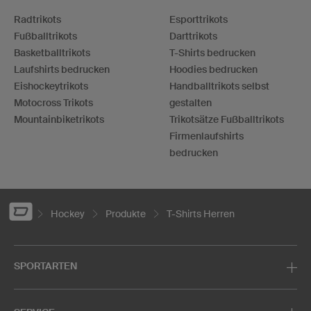
Radtrikots
Esporttrikots
Fußballtrikots
Darttrikots
Basketballtrikots
T-Shirts bedrucken
Laufshirts bedrucken
Hoodies bedrucken
Eishockeytrikots
Handballtrikots selbst
Motocross Trikots
gestalten
Mountainbiketrikots
Trikotsätze Fußballtrikots
Firmenlaufshirts
bedrucken
Hockey
Produkte
T-Shirts Herren
SPORTARTEN