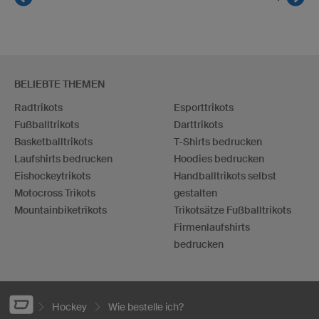
BELIEBTE THEMEN
Radtrikots
Esporttrikots
Fußballtrikots
Darttrikots
Basketballtrikots
T-Shirts bedrucken
Laufshirts bedrucken
Hoodies bedrucken
Eishockeytrikots
Handballtrikots selbst
Motocross Trikots
gestalten
Mountainbiketrikots
Trikotsätze Fußballtrikots
Firmenlaufshirts
bedrucken
Hockey
Wie bestelle ich?