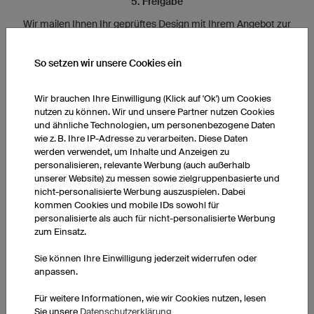
5. Freigabe
Wir mailen Ihnen Ihr geprüftes Design mit Ihrem Angebot zur
Freigabe. Sie können uns auch hier noch
Änderungswünsche mitteilen.
So setzen wir unsere Cookies ein
Wir brauchen Ihre Einwilligung (Klick auf 'Ok') um Cookies
nutzen zu können. Wir und unsere Partner nutzen Cookies
und ähnliche Technologien, um personenbezogene Daten
wie z. B. Ihre IP-Adresse zu verarbeiten. Diese Daten
werden verwendet, um Inhalte und Anzeigen zu
personalisieren, relevante Werbung (auch außerhalb
unserer Website) zu messen sowie zielgruppenbasierte und
nicht-personalisierte Werbung auszuspielen. Dabei
kommen Cookies und mobile IDs sowohl für
6. Produktion
personalisierte als auch für nicht-personalisierte Werbung
1 Mio. m² Stofflager, 100 Tonnen schwere
zum Einsatz.
Produktionsanlagen und über 90 Mitarbeiter setzen sich in
Sie können Ihre Einwilligung jederzeit widerrufen oder
Bewegung und produzieren Ihre Bekleidung.
anpassen.
Für weitere Informationen, wie wir Cookies nutzen, lesen
Sie unsere
Datenschutzerklärung