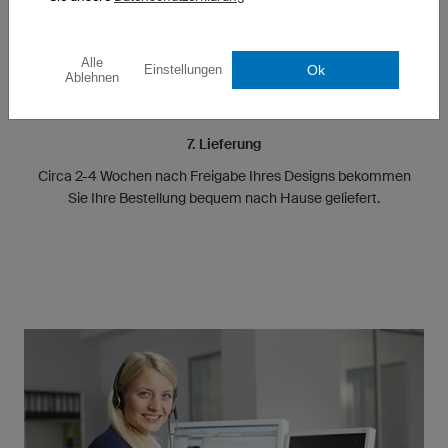
Alle
Ok
Einstellungen
Ablehnen
7. Lieferung
Circa 2-4 Wochen nach Freigabe Ihres Designs bekommen
Sie Ihre Bestellung bequem nach Hause geliefert.