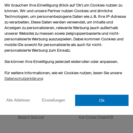
Wir brauchen Ihre Einwilligung (Klick auf 'Ok') um Cookies nutzen zu
können. Wir und unsere Partner nutzen Cookies und ähnliche
Technologien, um personenbezogene Daten wie z. B. Ihre IP-Adresse
zu verarbeiten. Diese Daten werden verwendet, um Inhalte und
Anzeigen zu personalisieren, relevante Werbung (auch außerhalb
Niners Chemnitz
Nicole Reist
unserer Website) zu messen sowie zielgruppenbasierte und nicht-
Basketball
Ultracycling
personalisierte Werbung auszuspielen. Dabei kommen Cookies und
mobile IDs sowohl für personalisierte als auch für nicht-
personalisierte Werbung zum Einsatz.
Sie können Ihre Einwilligung jederzeit widerrufen oder anpassen.
Für weitere Informationen, wie wir Cookies nutzen, lesen Sie unsere
Datenschutzerklärung
Ok
Alle Ablehnen
Einstellungen
Bavarian Beach Bazis
Kevin Sciboz
Beach Soccer
Ice Cross Downhill