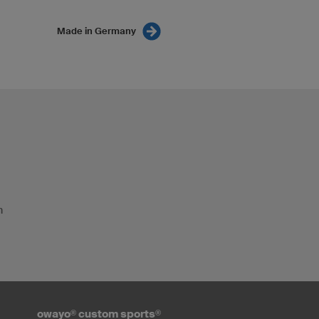
Made in Germany
n
owayo
®
custom sports
®