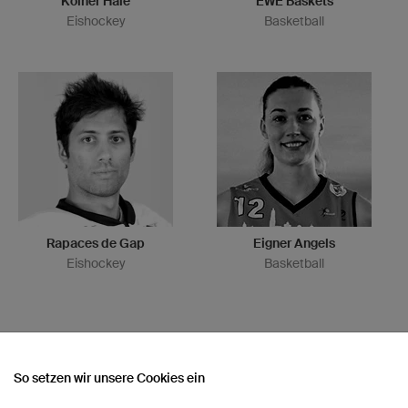
Kölner Haie
EWE Baskets
Eishockey
Basketball
Rapaces de Gap
Eigner Angels
Eishockey
Basketball
So setzen wir unsere Cookies ein