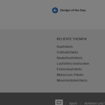
Design of the Day
BELIEBTE THEMEN
Radtrikots
Fußballtrikots
Basketballtrikots
Laufshirts bedrucken
Eishockeytrikots
Motocross Trikots
Mountainbiketrikots
Sport
Athleten und