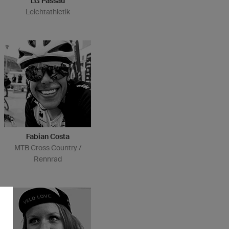
LG Passau
Leichtathletik
Fabian Costa
MTB Cross Country /
Rennrad