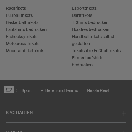
Radtrikots
Esporttrikots
Fußballtrikots
Darttrikots
Basketballtrikots
T-Shirts bedrucken
Laufshirts bedrucken
Hoodies bedrucken
Eishockeytrikots
Handballtrikots selbst
Motocross Trikots
gestalten
Mountainbiketrikots
Trikotsätze Fußballtrikots
Firmenlaufshirts
bedrucken
Sport
Athleten und Teams
Nicole Reist
SPORTARTEN