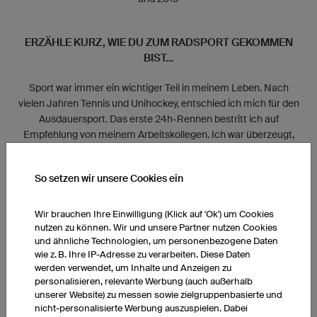
ERZÄHLE KURZ, WIE DU ZUM RADSPORT GEKOMMEN
BIST...
Sport war immer ein wichtiger Teil in meinem Leben. Nach
vielen Jahren Tennis und Unihockey, entschied ich mich für den
Ausdauersport. Das erste 24h-Rennen bestritt ich auf
Empfehlung von meinem Arbeitskollegen. Ich war überzeugt,
dass es meine erste und letzte Teilnahme sein wird. Doch das
Gegenteil trat ein. Mir wurde bewusst, dass hier noch nicht
So setzen wir unsere Cookies ein
meine Grenzen sind. Nach mehreren 24h-Rennen suchte ich
eine neue Herausforderung welche nicht mehr auf deinem
Rundkurs war. So kamen die Teilnahmen an Rennen mit 1.000
Wir brauchen Ihre Einwilligung (Klick auf 'Ok') um Cookies
Kilometern bis zum legendären Race Across America mit
nutzen zu können. Wir und unsere Partner nutzen Cookies
und ähnliche Technologien, um personenbezogene Daten
5.000 Kilometern hinzu.
wie z. B. Ihre IP-Adresse zu verarbeiten. Diese Daten
werden verwendet, um Inhalte und Anzeigen zu
WAS SIND DEINE ZIELE? IM SPORT UND IM LEBEN?
personalisieren, relevante Werbung (auch außerhalb
unserer Website) zu messen sowie zielgruppenbasierte und
nicht-personalisierte Werbung auszuspielen. Dabei
Was noch kommt lasse ich offen, Gedanken und Möglichkeiten